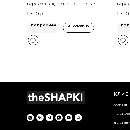
Варежки тедди светло-розовые
Вареж
1 700
р.
1 700
подробнее
под
в корзину
КЛИЕ
контак
програ
достав