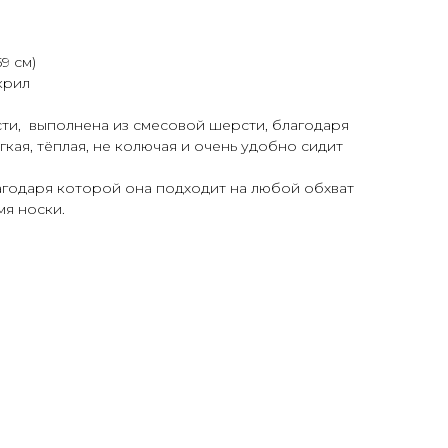
59 см)
крил
ти, выполнена из смесовой шерсти, благодаря
кая, тёплая, не колючая и очень удобно сидит
лагодаря которой она подходит на любой обхват
мя носки.