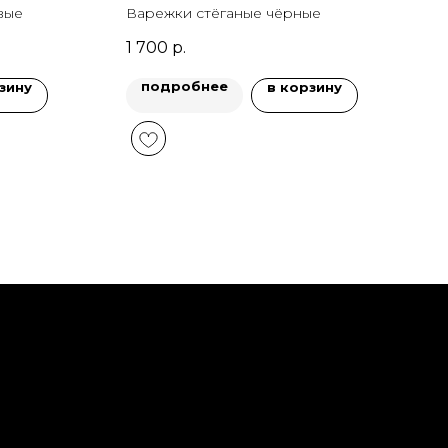
вые
Варежки стёганые чёрные
1 700
р.
подробнее
зину
в корзину