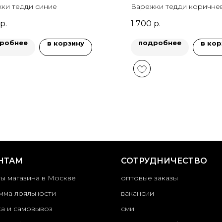
ки тедди синие
Варежки тедди коричне
р.
1 700
р.
робнее
подробнее
в корзину
в кор
НТАМ
СОТРУДНИЧЕСТВО
ты магазина в Москве
оптовые заказы
мма лояльности
вакансии
ка и самовывоз
сми