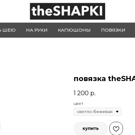
А ШЕЮ
НА РУКИ
КАПЮШОНЫ
ПОВЯЗКИ
повязка theSH
1 200
р.
цвет
купить