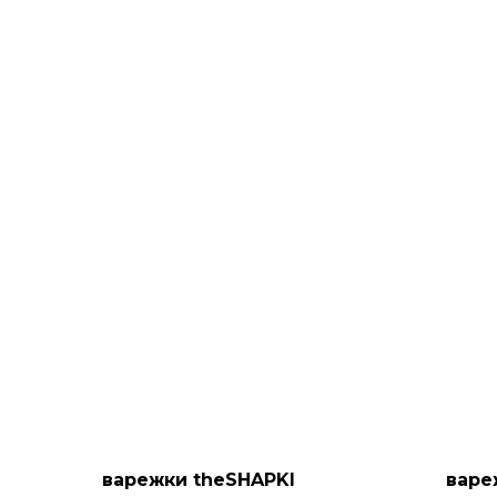
варежки theSHAPKI
варе