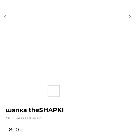
шапка theSHAPKI
SKU:
6400000194053
1 800
р.