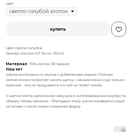
цвет
купить
Цвет: светло-голубой
Размер: one size (ОГ 54 см -59 см)
Материал
: 70% хлопок/ 30 %акрил
Наш хит
Шапка выполнена из хлопка с добавлением акрила. Плотная
мелкая вязка позволяет носить шапку с ранней осени и до зимних
морозов - она не продувается и в ней не потеет голова.
У шапки слегка удлиненная макушка и интегрированная внутри по
обхвату головы резинка - благодаря этому шапка комфортно сидит
на голове и после стирок сохраняет форму.