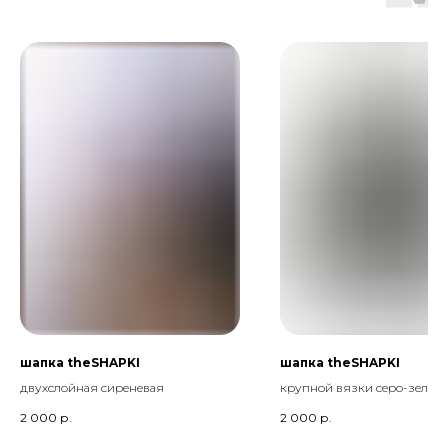
шапка theSHAPKI
шапка theSHAPKI
двухслойная сиреневая
крупной вязки серо-зелен
2 000
р.
2 000
р.