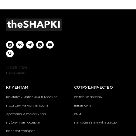
© 2015-2024
theSHAPKI
КЛИЕНТАМ
СОТРУДНИЧЕСТВО
контакты магазина в Москве
оптовые заказы
программа лояльности
вакансии
доставка и самовывоз
сми
публичная оферта
написать нам whatsapp
возврат товаров