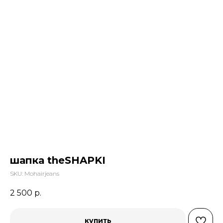
шапка theSHAPKI
SKU:
Mohairjeans
2 500
р.
купить