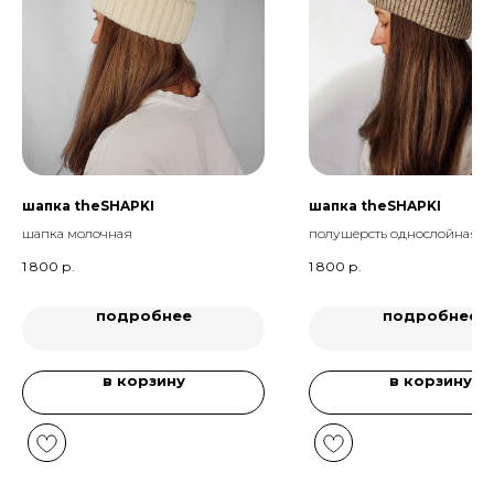
шапка theSHAPKI
шапка theSHAPKI
шапка молочная
полушерсть однослойная б
1 800
р.
1 800
р.
подробнее
подробнее
в корзину
в корзину