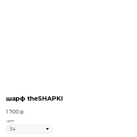
шарф theSHAPKI
1 700
р.
цвет