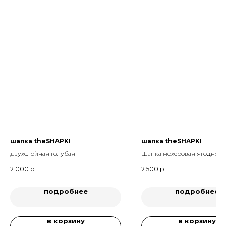
шапка theSHAPKI
шапка theSHAPKI
двухслойная голубая
Шапка мохеровая ягодно - 
2 000
р.
2 500
р.
подробнее
подробнее
в корзину
в корзину