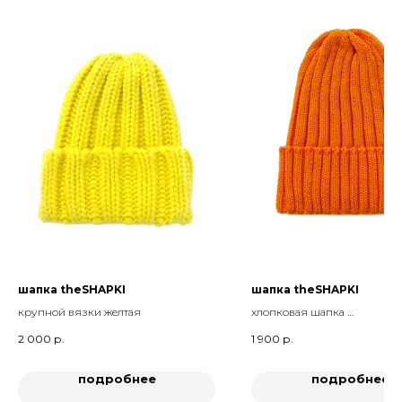
шапка theSHAPKI
шапка theSHAPKI
крупной вязки желтая
хлопковая шапка
оранжевая
2 000
р.
1 900
р.
подробнее
подробнее