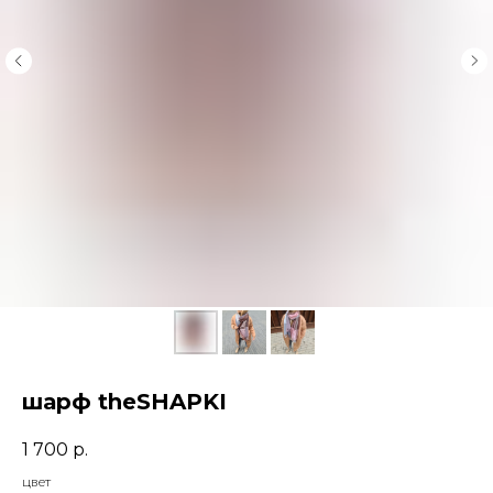
шарф theSHAPKI
1 700
р.
цвет