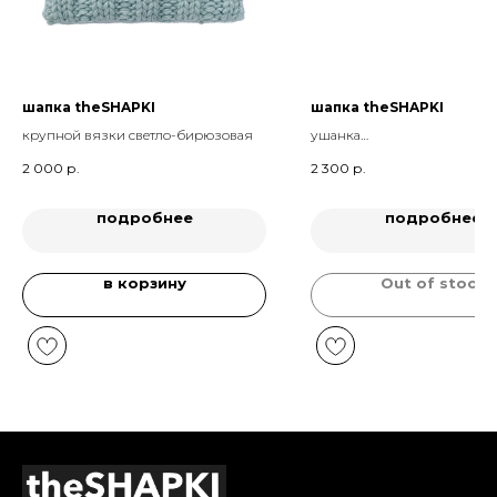
шапка theSHAPKI
шапка theSHAPKI
крупной вязки светло-бирюзовая
ушанка
цвет Графит
2 000
р.
2 300
р.
подробнее
подробнее
в корзину
Out of stock