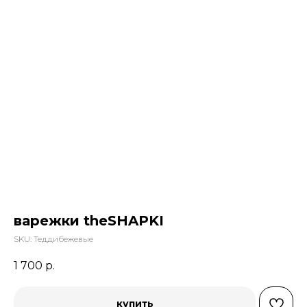
варежки theSHAPKI
SKU:
Теддибежевые
1 700
р.
купить